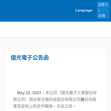
跳
登入
至
Language
|
主
註冊
要
內
容
億光電子公告函
May 22, 2023 –
本公司（億光電子工業股份有
限公司）與谷麥光電科技股份有限公司
無
任何商
業及技術上的合作關係，在此公告。