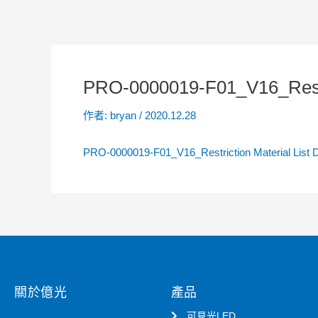
PRO-0000019-F01_V16_Restric
作者:
bryan
/
2020.12.28
PRO-0000019-F01_V16_Restriction Material List D
關於億光
產品
可見光LED