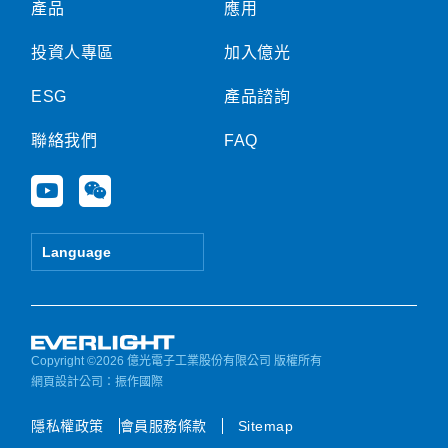
產品
應用
投資人專區
加入億光
ESG
產品諮詢
聯絡我們
FAQ
Y
W
o
e
u
i
t
x
Language
u
i
b
n
e
Copyright ©2026 億光電子工業股份有限公司 版權所有
網頁設計公司
：振作國際
隱私權政策
會員服務條款
Sitemap