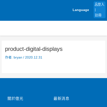
跳
登入
至
Language
|
主
註冊
要
內
容
product-digital-displays
作者:
bryan
/
2020.12.31
關於億光
最新消息