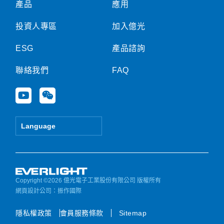
產品
應用
投資人專區
加入億光
ESG
產品諮詢
聯絡我們
FAQ
Y
W
o
e
u
i
t
x
Language
u
i
b
n
e
Copyright ©2026 億光電子工業股份有限公司 版權所有
網頁設計公司
：振作國際
隱私權政策
會員服務條款
Sitemap