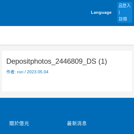
跳
登入
至
Language
|
主
註冊
要
內
容
Depositphotos_2446809_DS (1)
作者:
rori
/
2023.05.04
關於億光
最新消息