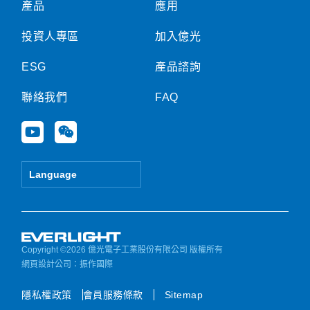
產品
應用
投資人專區
加入億光
ESG
產品諮詢
聯絡我們
FAQ
Y
W
o
e
u
i
t
x
Language
u
i
b
n
e
Copyright ©2026 億光電子工業股份有限公司 版權所有
網頁設計公司
：振作國際
隱私權政策
會員服務條款
Sitemap