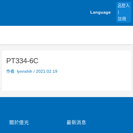
跳
登入
至
Language
|
主
註冊
要
內
容
PT334-6C
作者:
lynnshih
/
2021.02.19
關於億光
最新消息