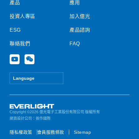
產品
應用
投資人專區
加入億光
ESG
產品諮詢
聯絡我們
FAQ
Y
W
o
e
u
i
t
x
Language
u
i
b
n
e
Copyright ©2026 億光電子工業股份有限公司 版權所有
網頁設計公司
：振作國際
隱私權政策
會員服務條款
Sitemap