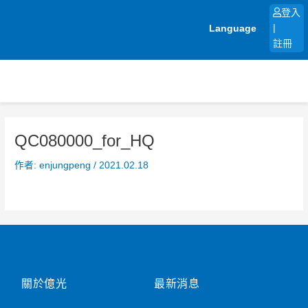
跳
登入
至
Language
|
主
註冊
要
內
容
QC080000_for_HQ
作者:
enjungpeng
/
2021.02.18
關於億光
最新消息