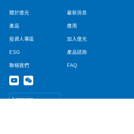
關於億光
最新消息
產品
應用
投資人專區
加入億光
ESG
產品諮詢
聯絡我們
FAQ
Y
W
o
e
u
i
t
x
Language
u
i
b
n
e
Copyright ©2026 億光電子工業股份有限公司 版權所有