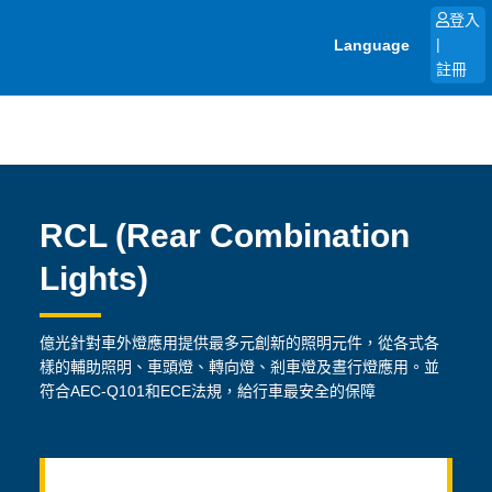
跳
登入
至
Language
|
主
註冊
要
內
容
RCL (Rear Combination
Lights)
億光針對車外燈應用提供最多元創新的照明元件，從各式各
樣的輔助照明、車頭燈、轉向燈、剎車燈及晝行燈應用。並
符合AEC-Q101和ECE法規，給行車最安全的保障