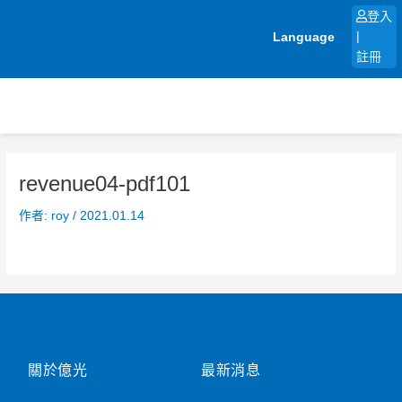
跳
登入
至
Language
|
主
註冊
要
內
容
revenue04-pdf101
作者:
roy
/
2021.01.14
關於億光
最新消息