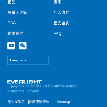
產品
應用
投資人專區
加入億光
ESG
產品諮詢
聯絡我們
FAQ
Y
W
o
e
u
i
t
x
Language
u
i
b
n
e
Copyright ©2026 億光電子工業股份有限公司 版權所有
網頁設計公司
：振作國際
隱私權政策
會員服務條款
Sitemap