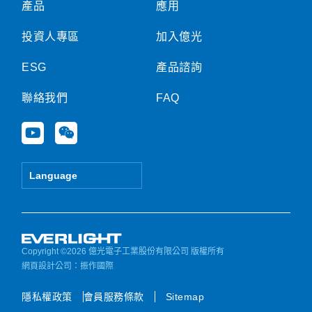
產品
應用
投資人專區
加入億光
ESG
產品諮詢
聯絡我們
FAQ
Y
W
o
e
u
i
t
x
Language
u
i
b
n
e
Copyright ©2026 億光電子工業股份有限公司 版權所有
網頁設計公司
：振作國際
隱私權政策
會員服務條款
Sitemap