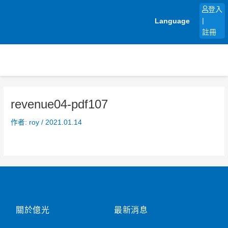
跳
登入
至
Language
|
主
註冊
要
內
容
revenue04-pdf107
作者:
roy
/
2021.01.14
關於億光
最新消息