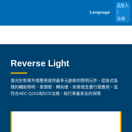
跳
登入
至
Language
|
主
註冊
要
內
容
Reverse Light
億光針對車外燈應用提供最多元創新的照明元件，從各式各
樣的輔助照明、車頭燈、轉向燈、剎車燈及晝行燈應用。並
符合AEC-Q101和ECE法規，給行車最安全的保障