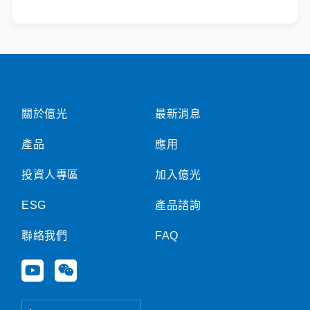
關於億光
最新消息
產品
應用
投資人專區
加入億光
ESG
產品諮詢
聯絡我們
FAQ
Y
W
o
e
u
i
t
x