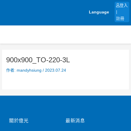
跳
登入
至
Language
|
主
註冊
要
內
容
900x900_TO-220-3L
作者:
mandyhsiung
/
2023.07.24
關於億光
最新消息