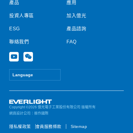
產品
應用
投資人專區
加入億光
ESG
產品諮詢
聯絡我們
FAQ
Y
W
o
e
u
i
t
x
Language
u
i
b
n
e
Copyright ©2026 億光電子工業股份有限公司 版權所有
網頁設計公司
：振作國際
隱私權政策
會員服務條款
Sitemap