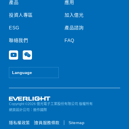
產品
應用
投資人專區
加入億光
ESG
產品諮詢
聯絡我們
FAQ
Y
W
o
e
u
i
t
x
Language
u
i
b
n
e
Copyright ©2026 億光電子工業股份有限公司 版權所有
網頁設計公司
：振作國際
隱私權政策
會員服務條款
Sitemap