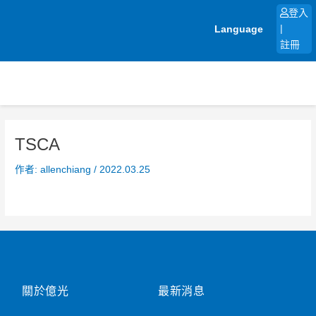
跳
登入
至
Language
|
主
註冊
要
內
容
TSCA
作者:
allenchiang
/
2022.03.25
關於億光
最新消息