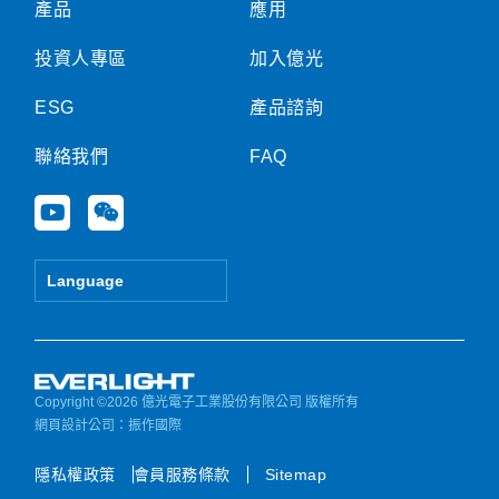
產品
應用
投資人專區
加入億光
ESG
產品諮詢
聯絡我們
FAQ
Y
W
o
e
u
i
t
x
Language
u
i
b
n
e
Copyright ©2026 億光電子工業股份有限公司 版權所有
網頁設計公司
：振作國際
隱私權政策
會員服務條款
Sitemap