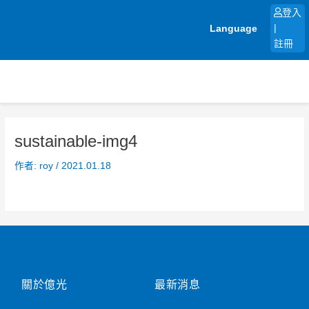
跳
登入
至
Language
|
主
註冊
要
內
容
sustainable-img4
作者:
roy
/
2021.01.18
關於億光
最新消息