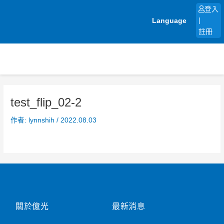
跳
登入
至
Language
|
主
註冊
要
內
容
test_flip_02-2
作者:
lynnshih
/
2022.08.03
關於億光
最新消息