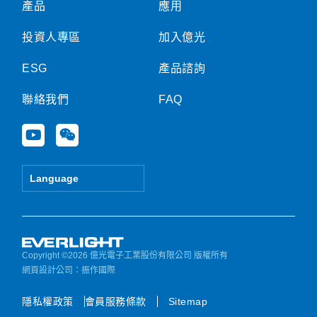
產品
應用
投資人專區
加入億光
ESG
產品諮詢
聯絡我們
FAQ
Y
W
o
e
u
i
t
x
Language
u
i
b
n
e
Copyright ©2026 億光電子工業股份有限公司 版權所有
網頁設計公司
：振作國際
隱私權政策
會員服務條款
Sitemap