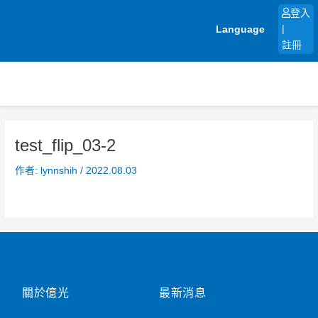
跳
登入
至
Language
|
主
註冊
要
內
容
test_flip_03-2
作者:
lynnshih
/
2022.08.03
關於億光
最新消息