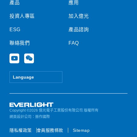
產品
應用
投資人專區
加入億光
ESG
產品諮詢
聯絡我們
FAQ
Y
W
o
e
u
i
t
x
Language
u
i
b
n
e
Copyright ©2026 億光電子工業股份有限公司 版權所有
網頁設計公司
：振作國際
隱私權政策
會員服務條款
Sitemap