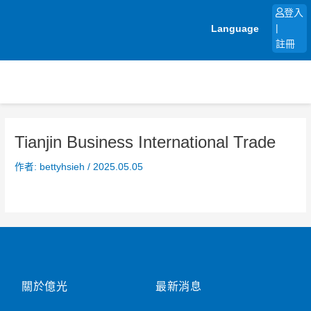
跳
登入
至
Language
|
主
註冊
要
內
容
Tianjin Business International Trade
作者:
bettyhsieh
/
2025.05.05
關於億光
最新消息