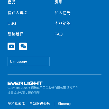
產品
應用
投資人專區
加入億光
ESG
產品諮詢
聯絡我們
FAQ
Y
W
o
e
u
i
t
x
Language
u
i
b
n
e
Copyright ©2026 億光電子工業股份有限公司 版權所有
網頁設計公司
：振作國際
隱私權政策
會員服務條款
Sitemap