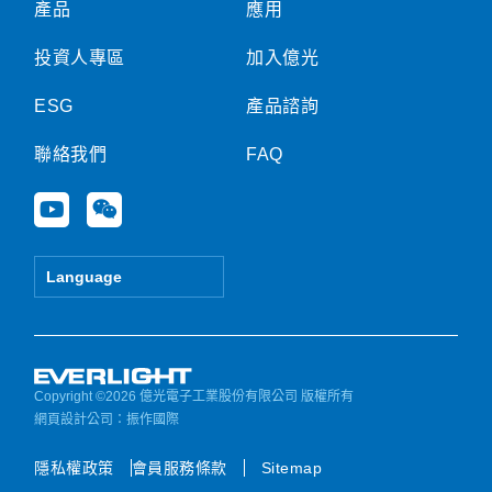
產品
應用
投資人專區
加入億光
ESG
產品諮詢
聯絡我們
FAQ
Y
W
o
e
u
i
t
x
Language
u
i
b
n
e
Copyright ©2026 億光電子工業股份有限公司 版權所有
網頁設計公司
：振作國際
隱私權政策
會員服務條款
Sitemap