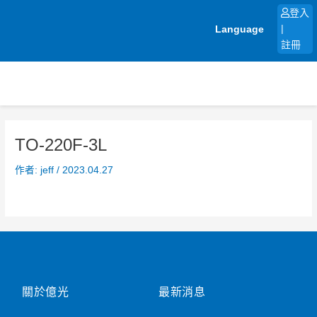
跳
登入
至
Language
|
主
註冊
要
內
容
TO-220F-3L
作者:
jeff
/
2023.04.27
關於億光
最新消息