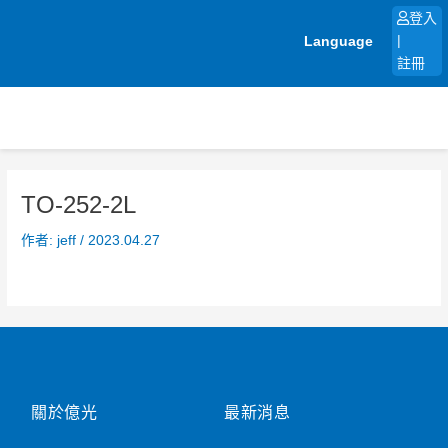
跳
登入
至
Language
|
主
註冊
要
內
容
TO-252-2L
作者:
jeff
/
2023.04.27
關於億光
最新消息