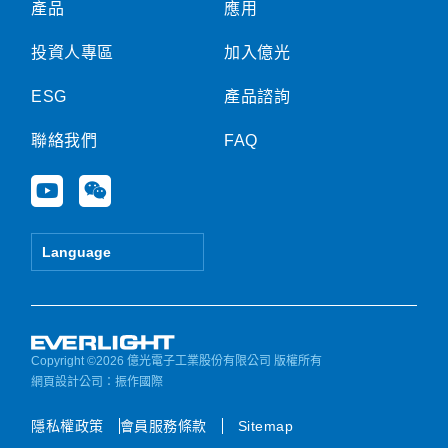
產品
應用
投資人專區
加入億光
ESG
產品諮詢
聯絡我們
FAQ
Y
W
o
e
u
i
t
x
Language
u
i
b
n
e
Copyright ©2026 億光電子工業股份有限公司 版權所有
網頁設計公司
：振作國際
隱私權政策
會員服務條款
Sitemap