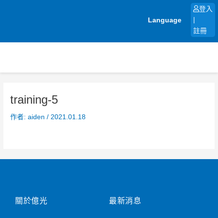
跳
登入
至
Language
|
主
註冊
要
內
容
training-5
作者:
aiden
/
2021.01.18
關於億光
最新消息