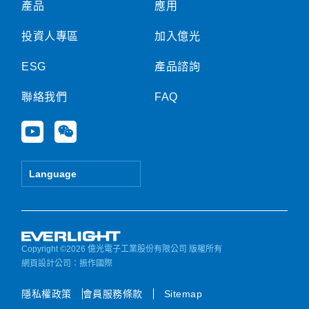
產品
應用
投資人專區
加入億光
ESG
產品諮詢
聯絡我們
FAQ
Y
W
o
e
u
i
t
x
Language
u
i
b
n
e
Copyright ©2026 億光電子工業股份有限公司 版權所有
網頁設計公司
：振作國際
隱私權政策
會員服務條款
Sitemap