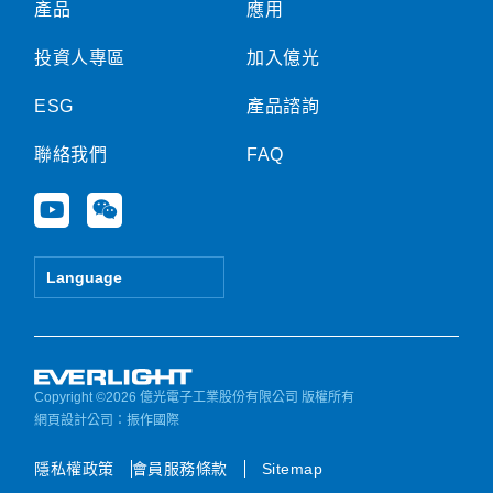
產品
應用
投資人專區
加入億光
ESG
產品諮詢
聯絡我們
FAQ
Y
W
o
e
u
i
t
x
Language
u
i
b
n
e
Copyright ©2026 億光電子工業股份有限公司 版權所有
網頁設計公司
：振作國際
隱私權政策
會員服務條款
Sitemap