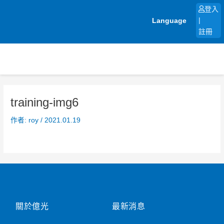
跳
登入
至
Language
|
主
註冊
要
內
容
training-img6
作者:
roy
/
2021.01.19
關於億光
最新消息