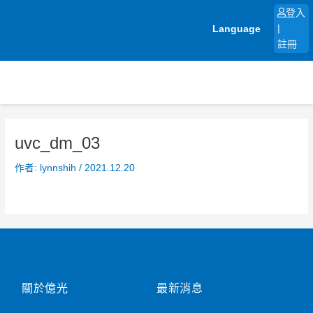
跳
登入
至
Language
|
主
註冊
要
內
容
uvc_dm_03
作者:
lynnshih
/
2021.12.20
關於億光
最新消息