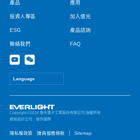
產品
應用
投資人專區
加入億光
ESG
產品諮詢
聯絡我們
FAQ
Y
W
o
e
u
i
t
x
Language
u
i
b
n
e
Copyright ©2026 億光電子工業股份有限公司 版權所有
網頁設計公司
：振作國際
隱私權政策
會員服務條款
Sitemap