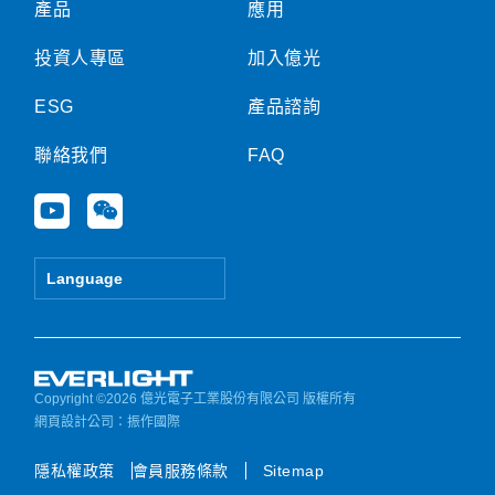
產品
應用
投資人專區
加入億光
ESG
產品諮詢
聯絡我們
FAQ
Y
W
o
e
u
i
t
x
Language
u
i
b
n
e
Copyright ©2026 億光電子工業股份有限公司 版權所有
網頁設計公司
：振作國際
隱私權政策
會員服務條款
Sitemap