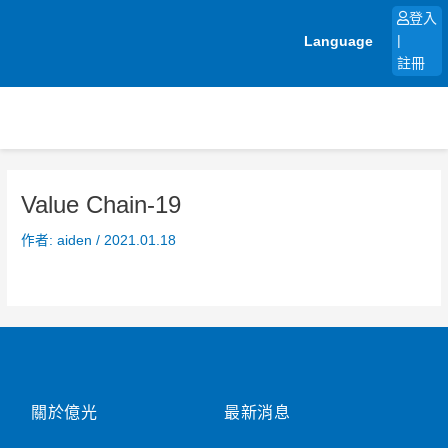
跳
登入
至
Language
|
主
註冊
要
內
容
Value Chain-19
作者:
aiden
/
2021.01.18
關於億光
最新消息