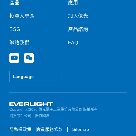
產品
應用
投資人專區
加入億光
ESG
產品諮詢
聯絡我們
FAQ
Y
W
o
e
u
i
t
x
Language
u
i
b
n
e
Copyright ©2026 億光電子工業股份有限公司 版權所有
網頁設計公司
：振作國際
隱私權政策
會員服務條款
Sitemap