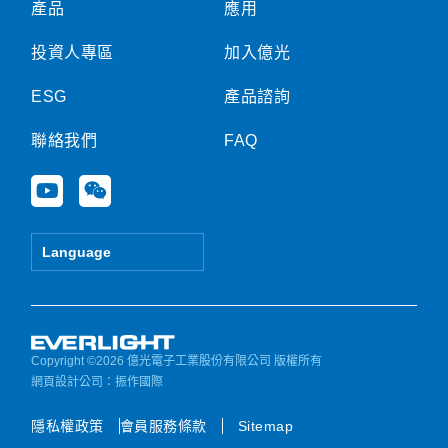
產品
應用
投資人專區
加入億光
ESG
產品諮詢
聯絡我們
FAQ
Y
W
o
e
u
i
t
x
Language
u
i
b
n
e
Copyright ©2026 億光電子工業股份有限公司 版權所有
網頁設計公司
：振作國際
隱私權政策
會員服務條款
Sitemap