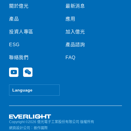
關於億光
最新消息
產品
應用
投資人專區
加入億光
ESG
產品諮詢
聯絡我們
FAQ
Y
W
o
e
u
i
t
x
Language
u
i
b
n
e
Copyright ©2026 億光電子工業股份有限公司 版權所有
網頁設計公司
：振作國際