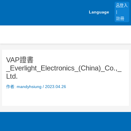
跳
登入
至
Language
|
主
註冊
要
內
容
VAP證書
_Everlight_Electronics_(China)_Co.,_
Ltd.
作者:
mandyhsiung
/
2023.04.26