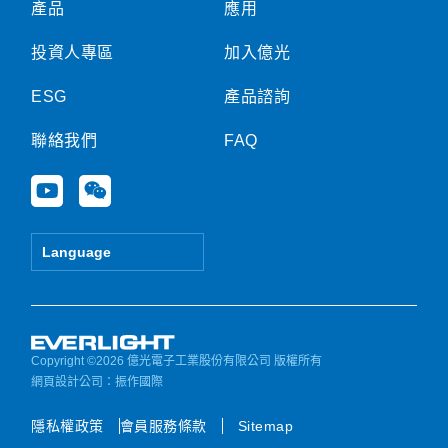
產品
應用
投資人專區
加入億光
ESG
產品諮詢
聯絡我們
FAQ
Y
W
o
e
u
i
t
x
Language
u
i
b
n
e
Copyright ©2026 億光電子工業股份有限公司 版權所有
網頁設計公司
：振作國際
隱私權政策
會員服務條款
Sitemap