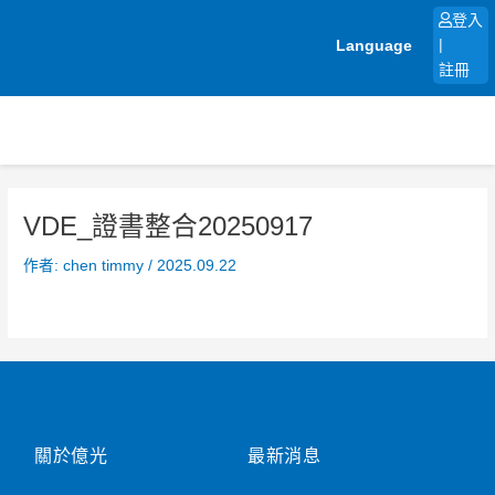
跳
登入
至
Language
|
主
註冊
要
內
容
VDE_證書整合20250917
作者:
chen timmy
/
2025.09.22
關於億光
最新消息