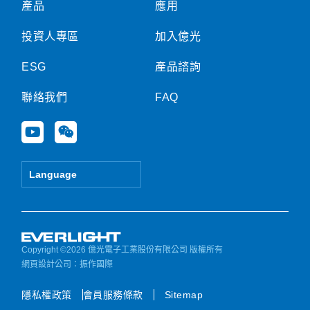
產品
應用
投資人專區
加入億光
ESG
產品諮詢
聯絡我們
FAQ
Y
W
o
e
u
i
t
x
Language
u
i
b
n
e
Copyright ©2026 億光電子工業股份有限公司 版權所有
網頁設計公司
：振作國際
隱私權政策
會員服務條款
Sitemap