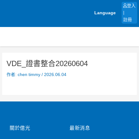
跳
登入
至
Language
|
主
註冊
要
內
容
VDE_證書整合20260604
作者:
chen timmy
/
2026.06.04
關於億光
最新消息