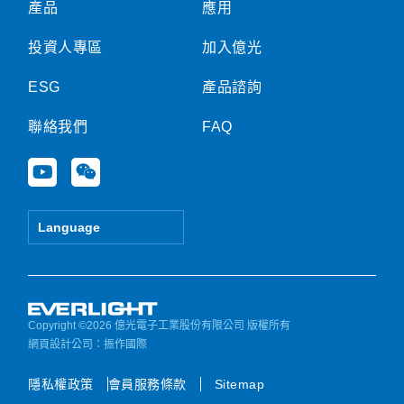
產品
應用
投資人專區
加入億光
ESG
產品諮詢
聯絡我們
FAQ
Y
W
o
e
u
i
t
x
Language
u
i
b
n
e
Copyright ©2026 億光電子工業股份有限公司 版權所有
網頁設計公司
：振作國際
隱私權政策
會員服務條款
Sitemap