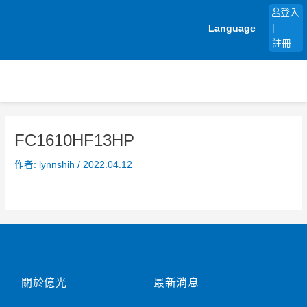
跳
登入
至
Language
|
主
註冊
要
內
容
FC1610HF13HP
作者:
lynnshih
/
2022.04.12
關於億光
最新消息