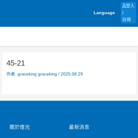
跳
登入
至
Language
|
主
註冊
要
內
容
45-21
作者:
graceking graceking
/
2025.08.29
關於億光
最新消息