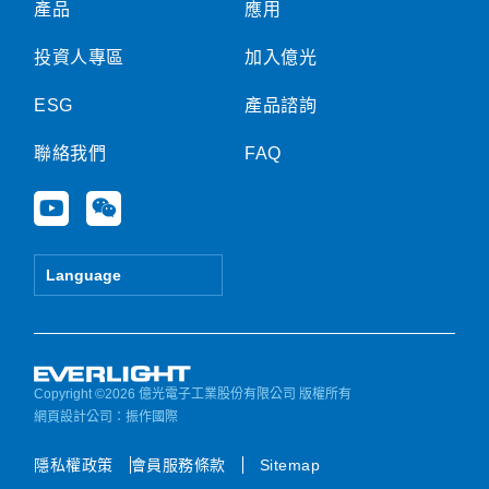
產品
應用
投資人專區
加入億光
ESG
產品諮詢
聯絡我們
FAQ
Y
W
o
e
u
i
t
x
Language
u
i
b
n
e
Copyright ©2026 億光電子工業股份有限公司 版權所有
網頁設計公司
：振作國際
隱私權政策
會員服務條款
Sitemap