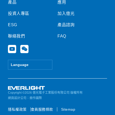
產品
應用
投資人專區
加入億光
ESG
產品諮詢
聯絡我們
FAQ
Y
W
o
e
u
i
t
x
Language
u
i
b
n
e
Copyright ©2026 億光電子工業股份有限公司 版權所有
網頁設計公司
：振作國際
隱私權政策
會員服務條款
Sitemap