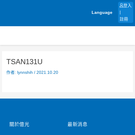
跳
登入
至
Language
|
主
註冊
要
內
容
TSAN131U
作者:
lynnshih
/
2021.10.20
關於億光
最新消息