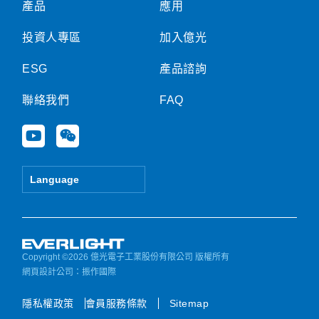
產品
應用
投資人專區
加入億光
ESG
產品諮詢
聯絡我們
FAQ
Y
W
o
e
u
i
t
x
Language
u
i
b
n
e
Copyright ©2026 億光電子工業股份有限公司 版權所有
網頁設計公司
：振作國際
隱私權政策
會員服務條款
Sitemap