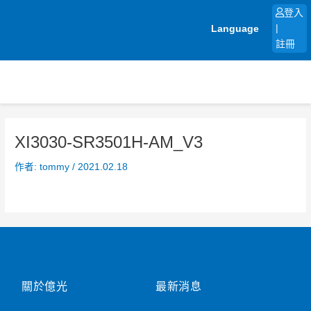
跳
登入
至
Language
|
主
註冊
要
內
容
XI3030-SR3501H-AM_V3
作者:
tommy
/
2021.02.18
關於億光
最新消息