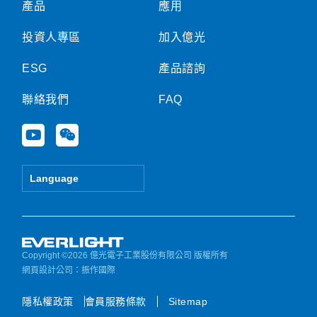
產品
應用
投資人專區
加入億光
ESG
產品諮詢
聯絡我們
FAQ
Y
W
o
e
u
i
t
x
Language
u
i
b
n
e
Copyright ©2026 億光電子工業股份有限公司 版權所有
網頁設計公司
：振作國際
隱私權政策
會員服務條款
Sitemap