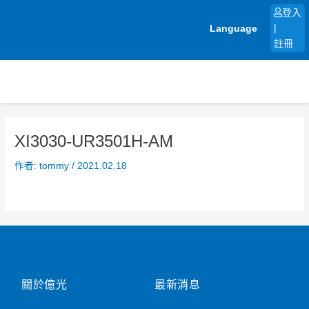
跳
登入
至
Language
|
主
註冊
要
內
容
XI3030-UR3501H-AM
作者:
tommy
/
2021.02.18
關於億光
最新消息