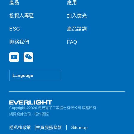
產品
應用
投資人專區
加入億光
ESG
產品諮詢
聯絡我們
FAQ
Y
W
o
e
u
i
t
x
Language
u
i
b
n
e
Copyright ©2026 億光電子工業股份有限公司 版權所有
網頁設計公司
：振作國際
隱私權政策
會員服務條款
Sitemap