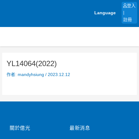
跳
登入
至
Language
|
主
註冊
要
內
容
YL14064(2022)
作者:
mandyhsiung
/
2023.12.12
關於億光
最新消息