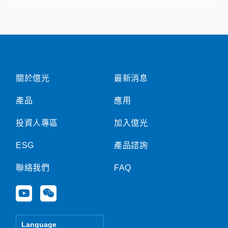
關於億光
最新消息
產品
應用
投資人專區
加入億光
ESG
產品諮詢
聯絡我們
FAQ
Y
W
o
e
u
i
t
x
Language