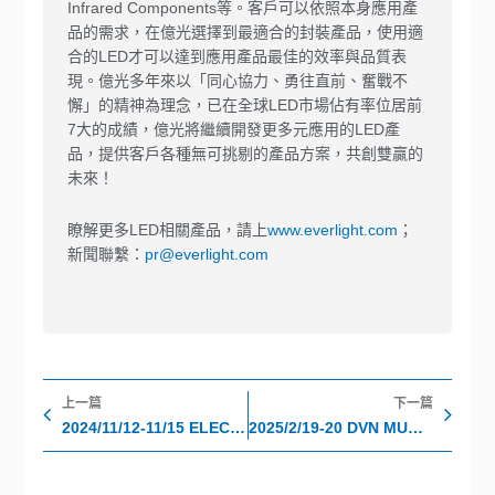
Infrared Components等。客戶可以依照本身應用產
品的需求，在億光選擇到最適合的封裝產品，使用適
合的LED才可以達到應用產品最佳的效率與品質表
現。億光多年來以「同心協力、勇往直前、奮戰不
懈」的精神為理念，已在全球LED市場佔有率位居前
7大的成績，億光將繼續開發更多元應用的LED產
品，提供客戶各種無可挑剔的產品方案，共創雙贏的
未來！
瞭解更多LED相關產品，請上
www.everlight.com
；
新聞聯繫：
pr@everlight.com
上一頁
下
上一篇
下一篇
2024/11/12-11/15 ELECTRONICA MUNICH
2025/2/19-20 DVN MUNICH