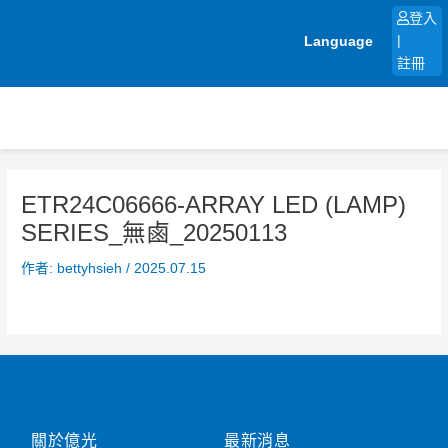
跳
登入
至
Language
|
主
註冊
要
內
容
ETR24C06666-ARRAY LED (LAMP)
SERIES_無鹵_20250113
作者:
bettyhsieh
/
2025.07.15
關於億光
最新消息