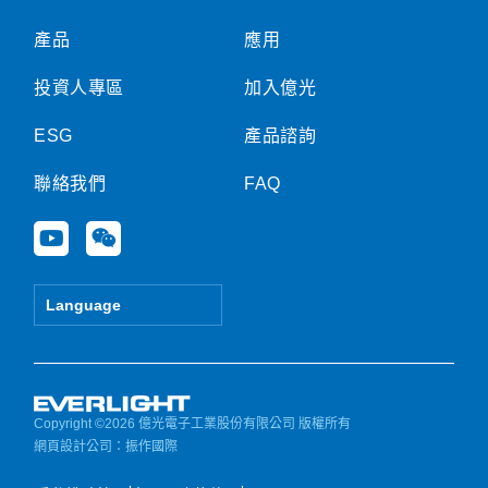
產品
應用
投資人專區
加入億光
ESG
產品諮詢
聯絡我們
FAQ
Y
W
o
e
u
i
t
x
Language
u
i
b
n
e
Copyright ©2026 億光電子工業股份有限公司 版權所有
網頁設計公司
：振作國際