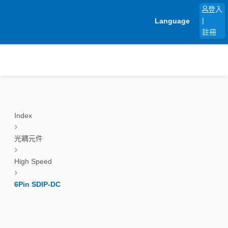
跳
登入
至
Language
|
主
註冊
要
內
容
Index
光耦元件
High Speed
6Pin SDIP-DC