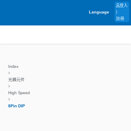
跳
登入
至
Language
|
主
註冊
要
內
容
Index
光耦元件
High Speed
8Pin DIP