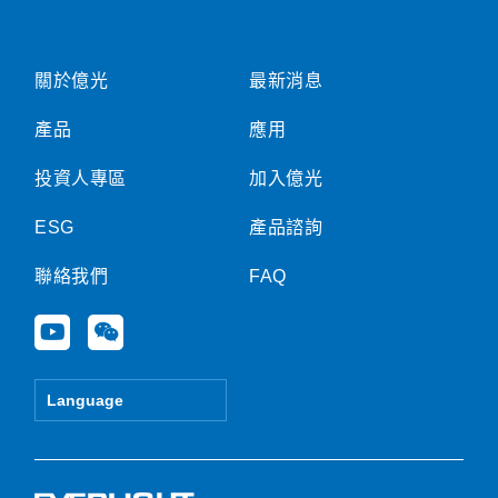
關於億光
最新消息
產品
應用
投資人專區
加入億光
ESG
產品諮詢
聯絡我們
FAQ
Y
W
o
e
u
i
t
x
Language
u
i
b
n
e