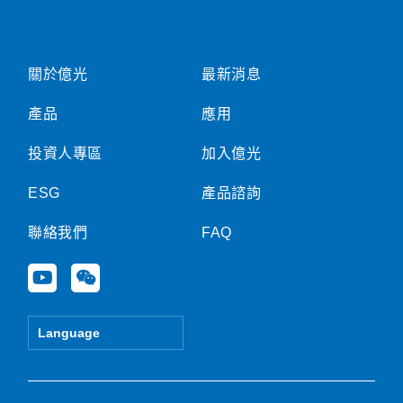
關於億光
最新消息
產品
應用
投資人專區
加入億光
ESG
產品諮詢
聯絡我們
FAQ
Y
W
o
e
u
i
t
x
Language
u
i
b
n
e