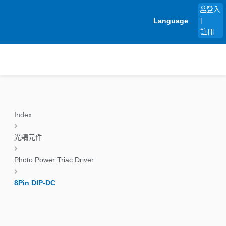
跳
登入
至
Language
|
主
註冊
要
內
容
Index
光耦元件
Photo Power Triac Driver
8Pin DIP-DC