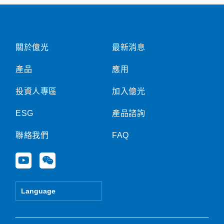
關於億光
最新消息
產品
應用
投資人專區
加入億光
ESG
產品諮詢
聯絡我們
FAQ
Y
W
o
e
u
i
t
x
Language
u
i
b
n
e