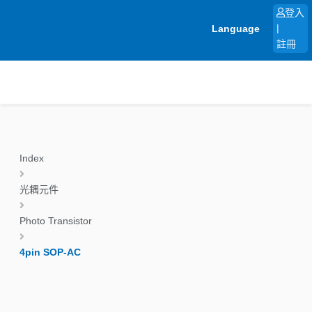
跳
登入
至
Language
|
主
註冊
要
內
容
Index
光耦元件
Photo Transistor
4pin SOP-AC