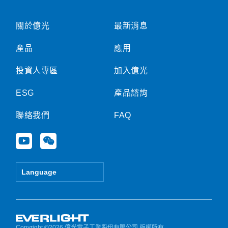
關於億光
最新消息
產品
應用
投資人專區
加入億光
ESG
產品諮詢
聯絡我們
FAQ
Y
W
o
e
u
i
t
x
Language
u
i
b
n
e
Copyright ©2026 億光電子工業股份有限公司 版權所有