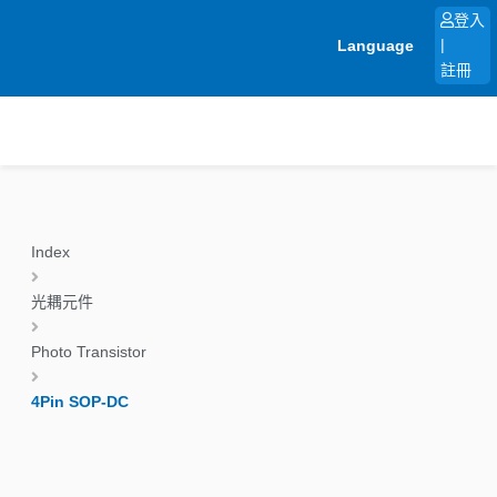
跳
登入
至
Language
|
主
註冊
要
內
容
Index
光耦元件
Photo Transistor
4Pin SOP-DC