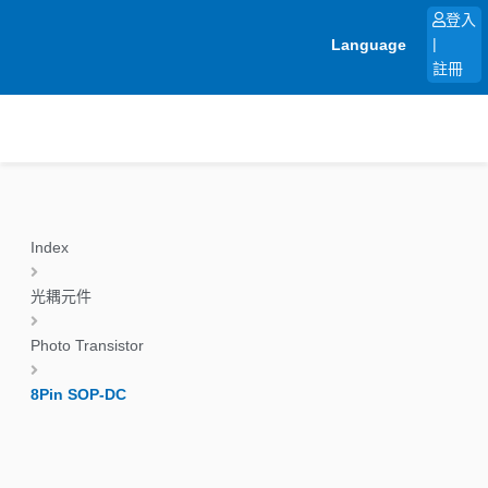
跳
登入
至
Language
|
主
註冊
要
內
容
Index
光耦元件
Photo Transistor
8Pin SOP-DC