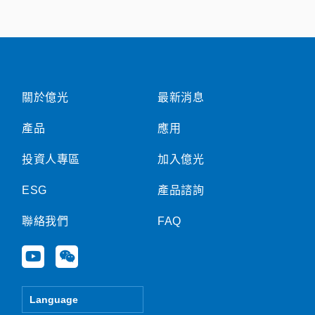
關於億光
最新消息
產品
應用
投資人專區
加入億光
ESG
產品諮詢
聯絡我們
FAQ
Y
W
o
e
u
i
t
x
Language
u
i