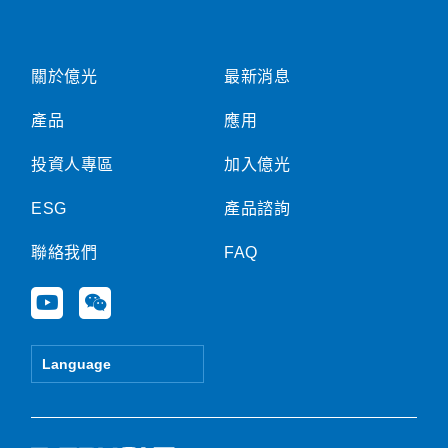
關於億光
最新消息
產品
應用
投資人專區
加入億光
ESG
產品諮詢
聯絡我們
FAQ
Y
W
o
e
u
i
t
x
Language
u
i
b
n
e