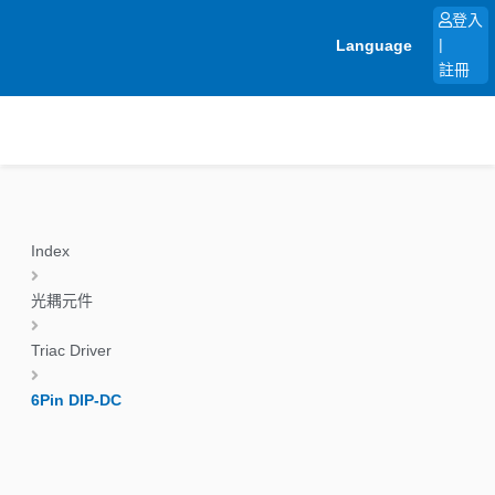
跳
登入
至
Language
|
主
註冊
要
內
容
Index
光耦元件
Triac Driver
6Pin DIP-DC