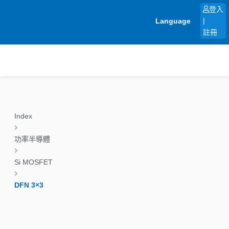
跳
登入
至
Language
|
主
註冊
要
內
容
Index
功率半導體
Si MOSFET
DFN 3×3