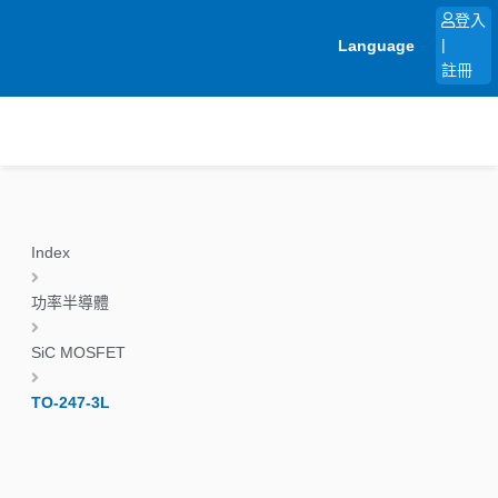
跳
登入
至
Language
|
主
註冊
要
內
容
Index
功率半導體
SiC MOSFET
TO-247-3L