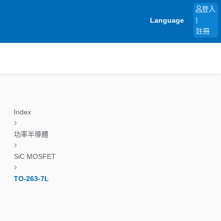
跳
登入
至
Language
|
主
註冊
要
內
容
Index
功率半導體
SiC MOSFET
TO-263-7L