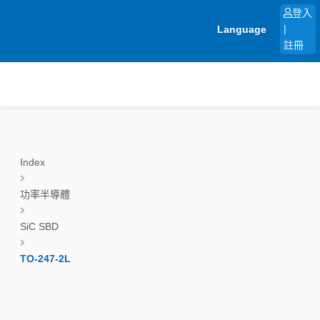
跳
登入
至
Language
|
主
註冊
要
內
容
Index
功率半導體
SiC SBD
TO-247-2L