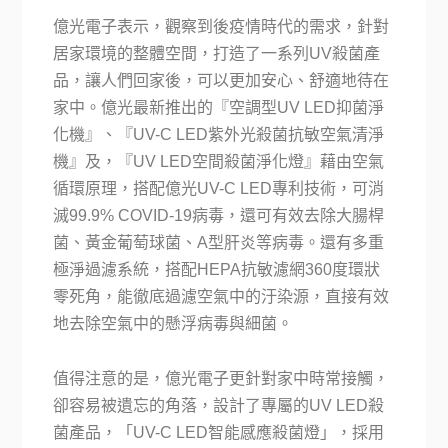
億光電子表示，觀察到後疫情時代的需求，針對
居家環境的整體空間，打造了一系列UV殺菌產
品，讓人們回家後，可以更加安心、舒適地待在
家中。億光最新推出的『空調型UV LED抑菌淨
化機』、『UV-C LED紫外光殺菌抗敏空氣清淨
機』及，『UV LED空間殺菌淨化燈』藉由空氣
循環原理，搭配億光UV-C LED專利技術，可消
滅99.9% COVID-19病毒，還可有效去除大腸桿
菌、黃金葡萄球菌、A型肝炎等病毒。還有多重
極淨過濾系統，搭配HEPA抗敏濾網360度環狀
零死角，能徹底過濾空氣中的汙染源，直接有效
地去除空氣中的懸浮病毒與細菌。
值得注意的是，億光電子更針對家中時常接觸，
卻容易被遺忘的角落，設計了專屬的UV LED殺
菌產品，「UV-C LED智能感應殺菌燈」，採用