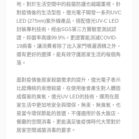
地，對於生活空間中的殺菌防護也越趨重視，針
對疫情後的生活型態，億光電子開發一系列UVC
LED (275nm)紫外線產品，搭配億光UV-C LED
封裝專利技術，經由SGS第三方實驗室測試認
證，抑菌率高達99.9%。更證實能消滅COVID-
19病毒，讓消費者除了出入家門噴灑酒精之外，
還有更好的選擇，能有效守護居家生活的每個角
落。
面對疫情後居家殺菌需求的提升，億光電子表示
比起傳統的汞燈殺菌，在使用後會產生對人體造
成傷害的臭氧，億光UV LED的技術，運用在居
家生活中更加地安全與環保，無汞、無臭氧，也
是當今環保節能的首選，不僅適用於各大飯店、
餐廳的空間消毒，更能滿足後疫情時代大眾對於
居家空間滅菌消毒的要求。