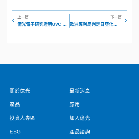
上一頁
下
上一篇
下一篇
億光電子研究證明UVC LED(275nm)可有效消滅COVID-19病毒
歐洲專利局判定日亞化專利無效
關於億光
最新消息
產品
應用
投資人專區
加入億光
ESG
產品諮詢