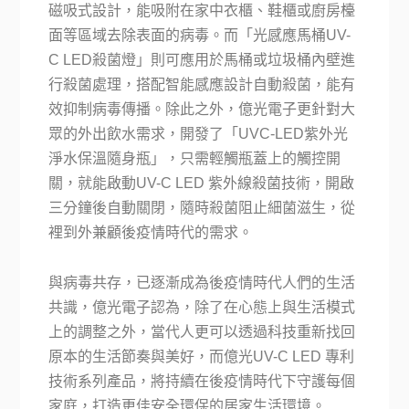
磁吸式設計，能吸附在家中衣櫃、鞋櫃或廚房檯
面等區域去除表面的病毒。而「光感應馬桶UV-
C LED殺菌燈」則可應用於馬桶或垃圾桶內壁進
行殺菌處理，搭配智能感應設計自動殺菌，能有
效抑制病毒傳播。除此之外，億光電子更針對大
眾的外出飲水需求，開發了「UVC-LED紫外光
淨水保溫隨身瓶」，只需輕觸瓶蓋上的觸控開
關，就能啟動UV-C LED 紫外線殺菌技術，開啟
三分鐘後自動關閉，隨時殺菌阻止細菌滋生，從
裡到外兼顧後疫情時代的需求。
與病毒共存，已逐漸成為後疫情時代人們的生活
共識，億光電子認為，除了在心態上與生活模式
上的調整之外，當代人更可以透過科技重新找回
原本的生活節奏與美好，而億光UV-C LED 專利
技術系列產品，將持續在後疫情時代下守護每個
家庭，打造更佳安全環保的居家生活環境。