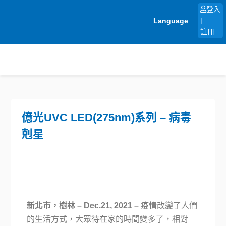
跳
登入
至
Language
|
主
註冊
要
內
容
億光UVC LED(275nm)系列 – 病毒
剋星
新北市，樹林 – Dec.21, 2021 –
疫情改變了人們
的生活方式，大眾待在家的時間變多了，相對