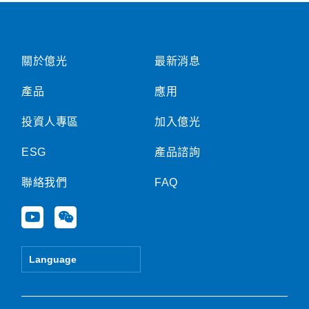
關於億光
最新消息
產品
應用
投資人專區
加入億光
ESG
產品諮詢
聯絡我們
FAQ
Y
W
o
e
u
i
t
x
Language
u
i
b
n
e