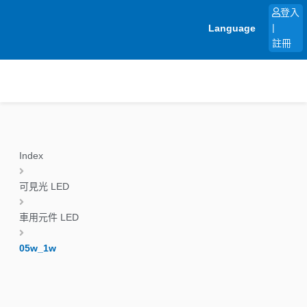
跳
登入
至
Language
|
主
註冊
要
內
容
Index
可見光 LED
車用元件 LED
05w_1w