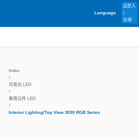
跳
登入
至
Language
|
主
註冊
要
內
容
Index
可見光 LED
車用元件 LED
Interior Lighting/Top View 3030 RGB Series