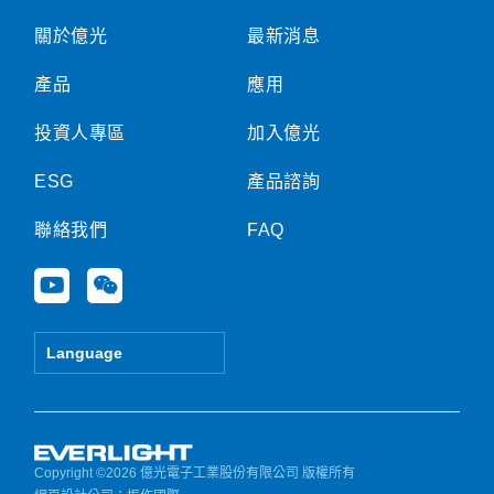
關於億光
最新消息
產品
應用
投資人專區
加入億光
ESG
產品諮詢
聯絡我們
FAQ
Y
W
o
e
u
i
t
x
Language
u
i
b
n
e
Copyright ©2026 億光電子工業股份有限公司 版權所有