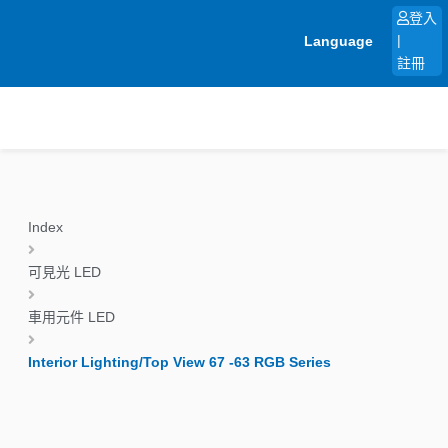
跳
登入
至
Language
|
主
註冊
要
內
容
Index
可見光 LED
車用元件 LED
Interior Lighting/Top View 67 -63 RGB Series