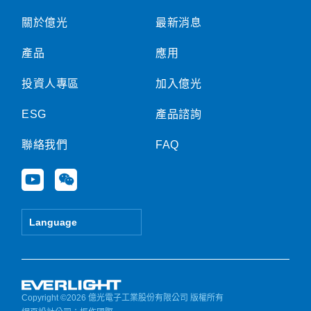
關於億光
最新消息
產品
應用
投資人專區
加入億光
ESG
產品諮詢
聯絡我們
FAQ
Y
W
o
e
u
i
t
x
Language
u
i
b
n
e
Copyright ©2026 億光電子工業股份有限公司 版權所有